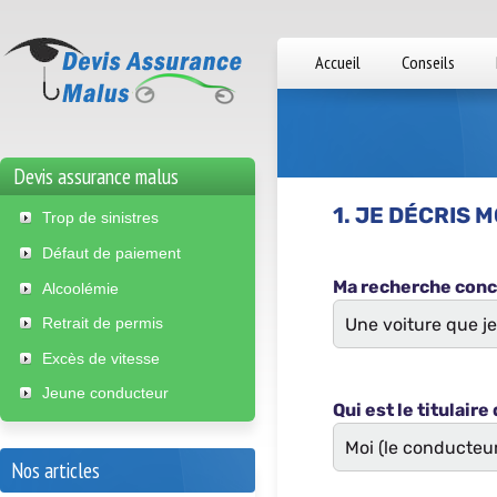
Accueil
Conseils
Devis assurance malus
Trop de sinistres
Défaut de paiement
Alcoolémie
Retrait de permis
Excès de vitesse
Jeune conducteur
Nos articles